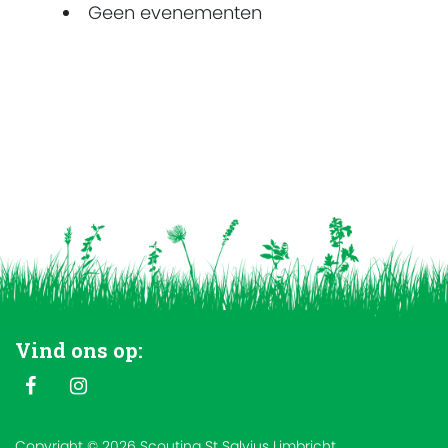
Geen evenementen
Vind ons op:
Copyright © 2026 Scouting St Salvius Limbricht