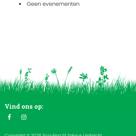
Geen evenementen
Vind ons op:
Copyright © 2026 Scouting St Salvius Limbricht