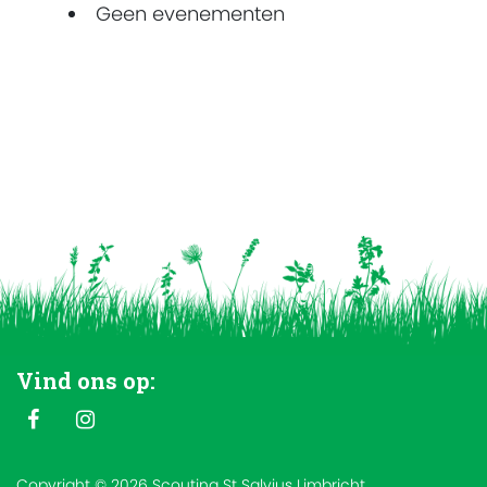
Geen evenementen
Vind ons op:
Copyright © 2026 Scouting St Salvius Limbricht