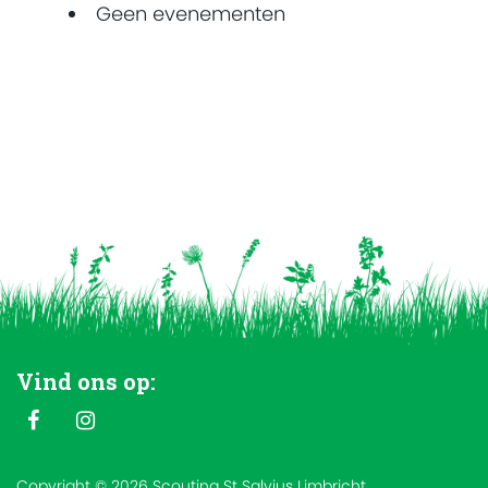
Geen evenementen
Vind ons op:
Copyright © 2026 Scouting St Salvius Limbricht