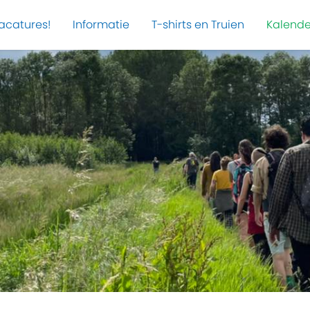
acatures!
Informatie
T-shirts en Truien
Kalende