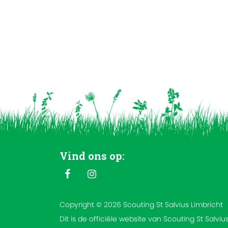
Vind ons op:
Copyright © 2026 Scouting St Salvius Limbricht
Dit is de officiële website van Scouting St Salviu