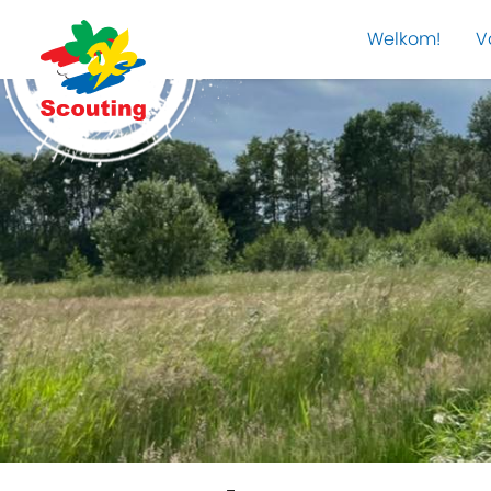
Welkom!
V