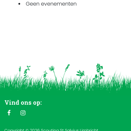
Geen evenementen
Vind ons op:
Copyright © 2026 Scouting St Salvius Limbricht