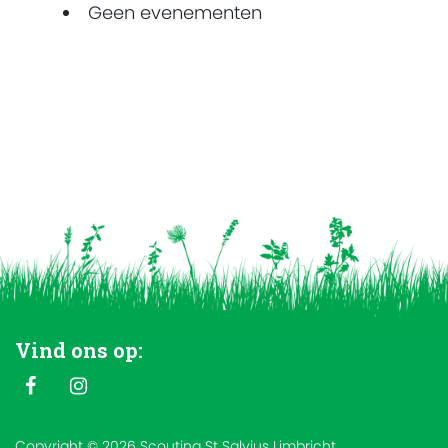
Geen evenementen
Vind ons op:
Copyright © 2026 Scouting St Salvius Limbricht