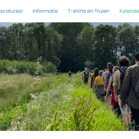
acatures!
Informatie
T-shirts en Truien
Kalende