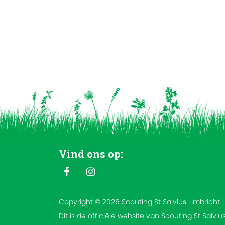
Vind ons op:
Copyright © 2026 Scouting St Salvius Limbricht
Dit is de officiële website van Scouting St Salviu