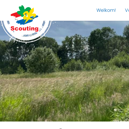
Welkom!
V