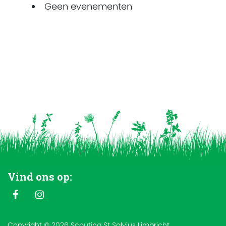
Geen evenementen
Vind ons op:
Copyright © 2026 Scouting St Salvius Limbricht