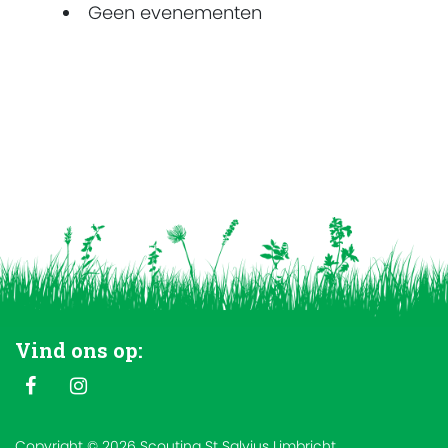
Geen evenementen
Vind ons op:
Copyright © 2026 Scouting St Salvius Limbricht