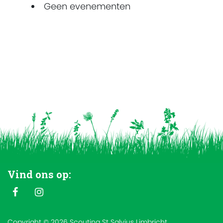
Geen evenementen
Vind ons op:
Copyright © 2026 Scouting St Salvius Limbricht