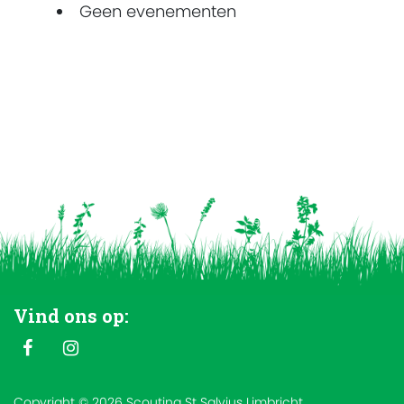
Geen evenementen
Vind ons op:
Copyright © 2026 Scouting St Salvius Limbricht