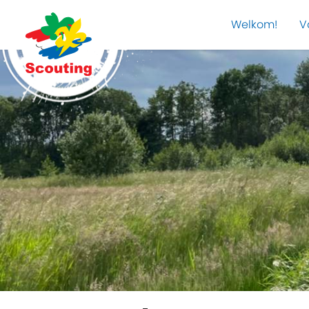
Welkom!
V