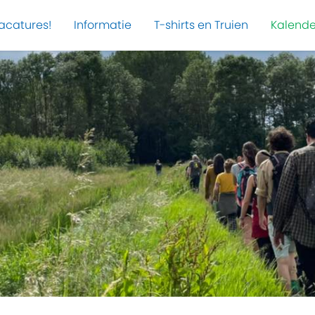
acatures!
Informatie
T-shirts en Truien
Kalende