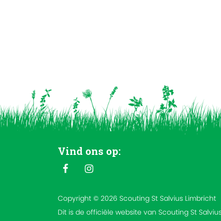
Vind ons op:
Copyright © 2026 Scouting St Salvius Limbricht
Dit is de officiële website van Scouting St Salviu