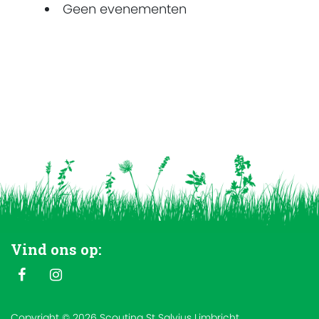
Geen evenementen
Vind ons op:
Copyright © 2026 Scouting St Salvius Limbricht