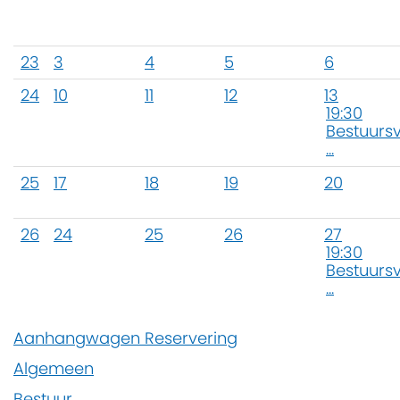
23
3
4
5
6
24
10
11
12
13
19:30
Bestuurs
...
25
17
18
19
20
26
24
25
26
27
19:30
Bestuurs
...
Aanhangwagen Reservering
Algemeen
Bestuur