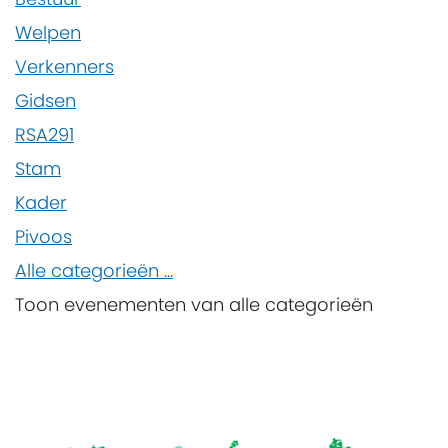
Welpen
Verkenners
Gidsen
RSA291
Stam
Kader
Pivoos
Alle categorieën ...
Toon evenementen van alle categorieën