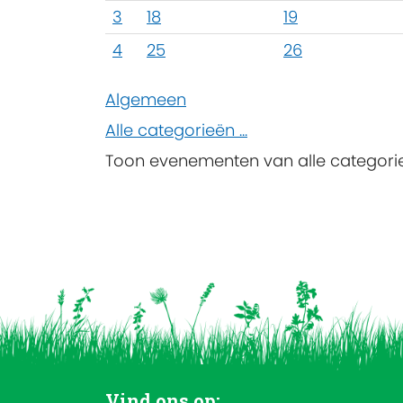
3
18
19
4
25
26
Algemeen
Alle categorieën ...
Toon evenementen van alle categori
Vind ons op: