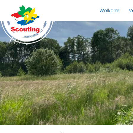
Welkom!
V