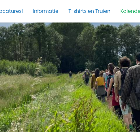
acatures!
Informatie
T-shirts en Truien
Kalende