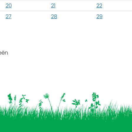
20
21
22
27
28
29
eën