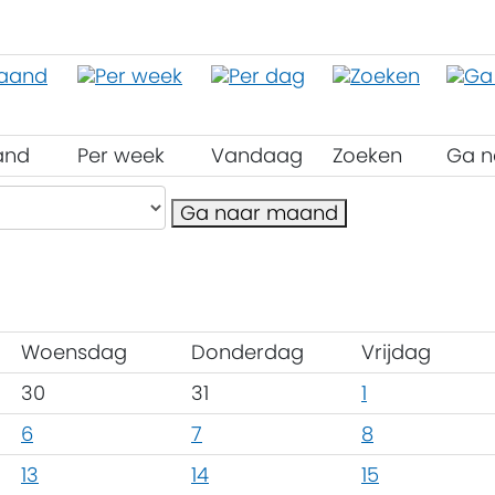
and
Per week
Vandaag
Zoeken
Ga n
Ga naar maand
Woensdag
Donderdag
Vrijdag
30
31
1
6
7
8
13
14
15