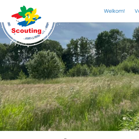
Welkom!
V