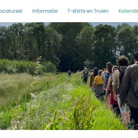
acatures!
Informatie
T-shirts en Truien
Kalende