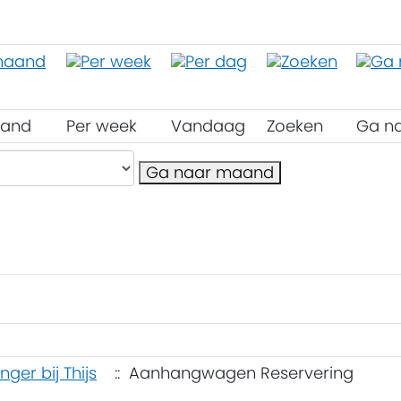
aand
Per week
Vandaag
Zoeken
Ga n
Ga naar maand
ger bij Thijs
:: Aanhangwagen Reservering