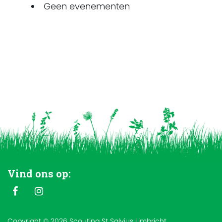
Geen evenementen
Vind ons op:
Copyright © 2026 Scouting St Salvius Limbricht