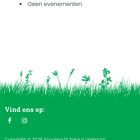
Geen evenementen
Vind ons op:
Copyright © 2026 Scouting St Salvius Limbricht