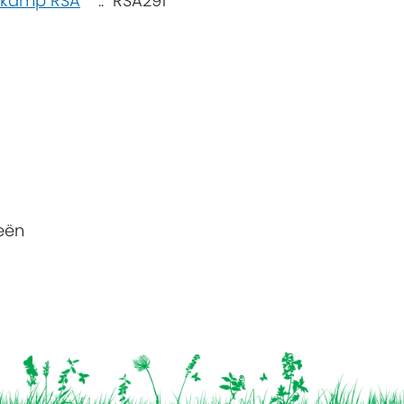
kamp RSA
:: RSA291
eën