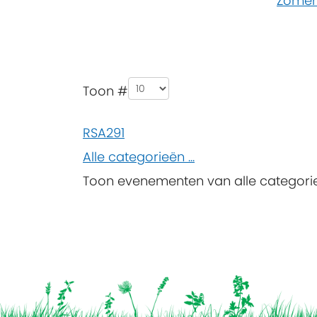
Zomer
Pagination List Limit
Toon #
RSA291
Alle categorieën ...
Toon evenementen van alle categori