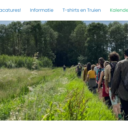
acatures!
Informatie
T-shirts en Truien
Kalende