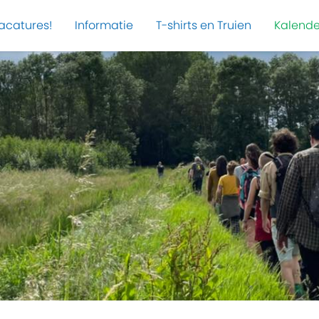
acatures!
Informatie
T-shirts en Truien
Kalende