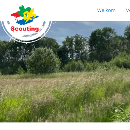
Welkom!
V